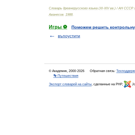
Словарь
древнерусского
языка
(
XI
-
XIV
вв
.) /
АН
СССР
.
Аванесов
.
1988
.
Игры ⚽
Поможем решить контрольну
въпоустити
© Академик, 2000-2026
Обратная связь:
Техподдерж
👣 Путешествия
Экспорт словарей на сайты
, сделанные на PHP,
Jo