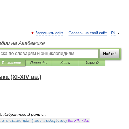
Запомнить сайт
Словарь на свой сайт
RU
едии на Академике
Найти!
Толкования
Переводы
Книги
Игры ⚽
а (XI-XIV вв.)
д
.
Избранные
.
В
роли
с
.
:
а
отъ
ст҃ааго
дх҃а
. (
τοὺς
...
ἐκλεγέντος
)
КЕ
XII
,
73а
.