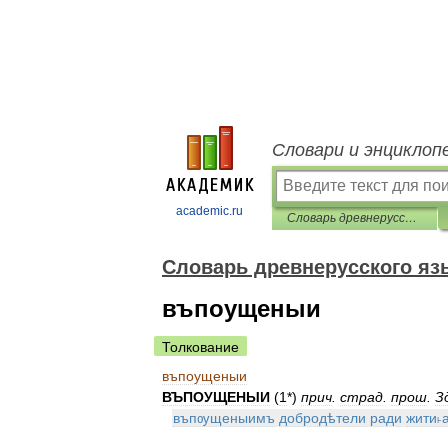
Словари и энциклоп
academic.ru
Словарь древнерусского языка (XI-XIV вв.)
Словарь древнерусского язык
въпоущеныи
Толкование
въпоущеныи
ВЪПОУЩЕНЫИ
(
1
*)
прич
.
страд
.
прош
.
З
въпѹщеныимъ
добродѣтели
ради
жити˫