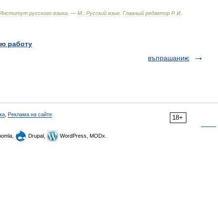
Институт
русского
языка
. —
М
.
:
Русский
язык
.
Главный
редактор
Р
.
И
.
ю работу
въпрашаниѥ
ка
,
Реклама на сайте
18+
omla,
Drupal,
WordPress, MODx.